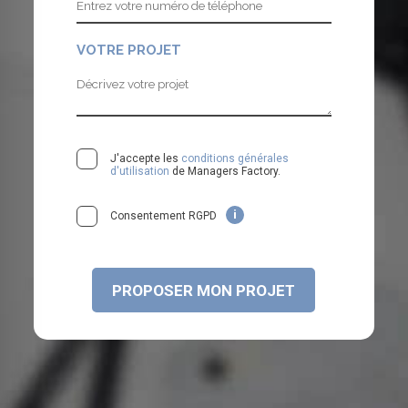
VOTRE PROJET
J'accepte les
conditions générales
d'utilisation
de Managers Factory.
i
Consentement RGPD
c