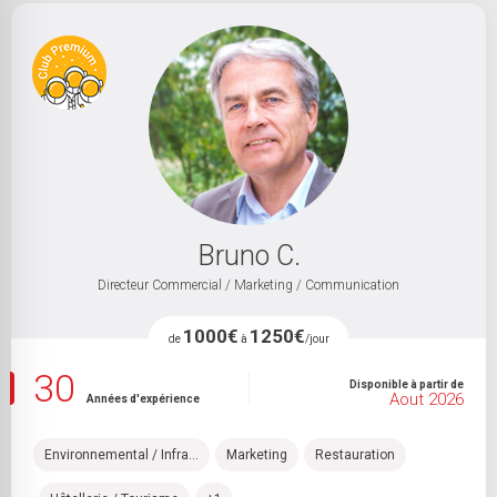
Sélectionnez une ou plusieurs spécialité(s)
Sélectionnez un ou plusieurs métier(s)
Bruno C.
600
2500
Directeur Commercial / Marketing / Communication
800 €
1700 €
1000€
1250€
de
à
/jour
30
Disponible à partir de
Aout 2026
15 à 30 ans
+ de 30 ans
Années d'expérience
Environnemental / Infra...
Marketing
Restauration