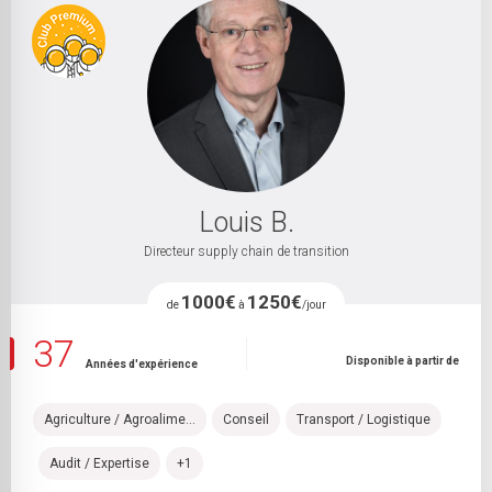
Louis B.
Directeur supply chain de transition
1000€
1250€
de
à
/jour
37
Disponible à partir de
Années d'expérience
Agriculture / Agroalime...
Conseil
Transport / Logistique
Audit / Expertise
+1