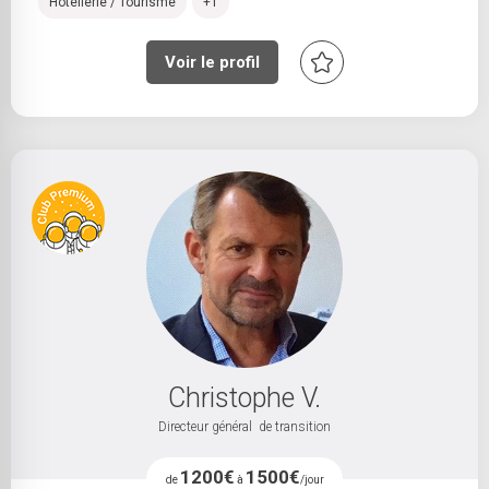
Hôtellerie / Tourisme
+1
Mois
Année
Voir le profil
LIEU DE VIE
MOBILITÉ
Sélectionnez
Christophe V.
Directeur général de transition
1200€
1500€
de
à
/jour