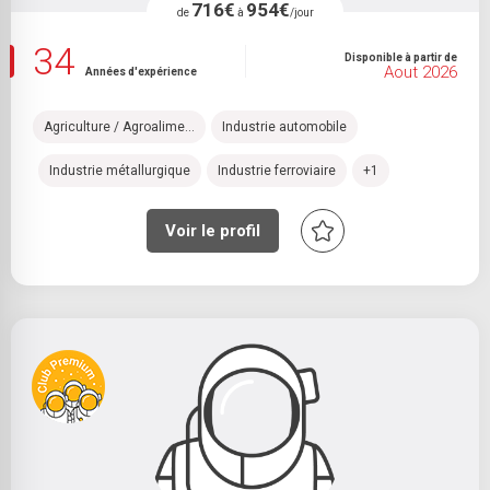
716€
954€
de
à
/jour
34
Disponible à partir de
Aout 2026
Années d'expérience
Agriculture / Agroalime...
Industrie automobile
Industrie métallurgique
Industrie ferroviaire
+1
Voir le profil