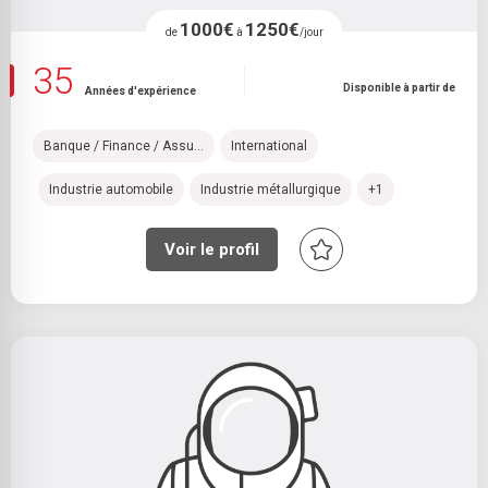
1000€
1250€
de
à
/jour
35
Disponible à partir de
Années d'expérience
Banque / Finance / Assu...
International
Industrie automobile
Industrie métallurgique
+1
Voir le profil