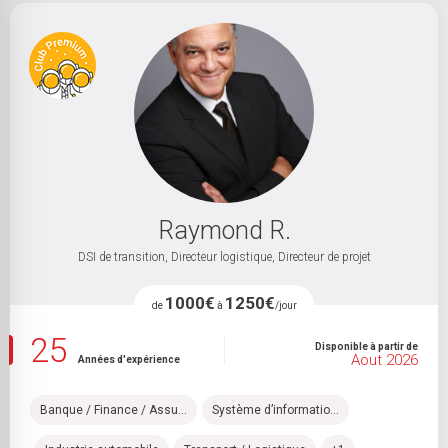
Sélectionnez une ou plusieurs spécialité(s)
Sélectionnez un ou plusieurs métier(s)
Raymond R.
600
2500
DSI de transition, Directeur logistique, Directeur de projet
800 €
1700 €
1000€
1250€
de
à
/jour
25
Disponible à partir de
Aout 2026
15 à 30 ans
+ de 30 ans
Années d'expérience
Banque / Finance / Assu...
Système d’informatio...