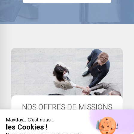
NOS OFFRES DE MISSIONS
EN MANAGEMENT DE
Mayday… C’est nous…
TRANSITION EN 3
les Cookies !
QUESTIONS