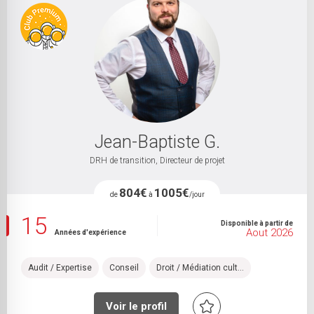
Mois
Année
LIEU DE VIE
MOBILITÉ
Sélectionnez
Jean-Baptiste G.
DRH de transition, Directeur de projet
804€
1005€
de
à
/jour
15
Disponible à partir de
Aout 2026
Années d'expérience
Audit / Expertise
Conseil
Droit / Médiation cult...
Voir le profil