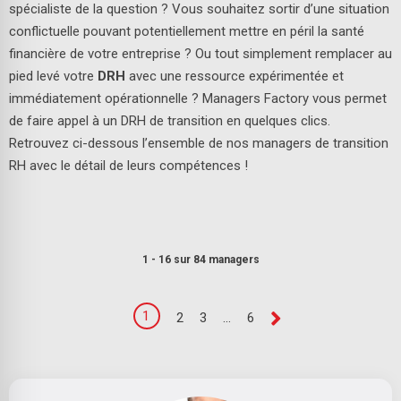
spécialiste de la question ? Vous souhaitez sortir d’une situation
Sélectionnez une ou plusieurs spécialité(s)
conflictuelle pouvant potentiellement mettre en péril la santé
financière de votre entreprise ? Ou tout simplement remplacer au
pied levé votre
DRH
avec une ressource expérimentée et
immédiatement opérationnelle ? Managers Factory vous permet
de faire appel à un DRH de transition en quelques clics.
Sélectionnez un ou plusieurs métier(s)
Retrouvez ci-dessous l’ensemble de nos managers de transition
RH avec le détail de leurs compétences !
600
2500
800 €
1700 €
1 - 16 sur 84 managers
1
2
3
...
6
15 à 30 ans
+ de 30 ans