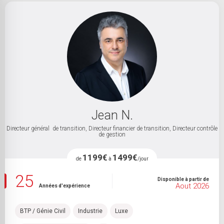
Sélectionnez une ou plusieurs spécialité(s)
Sélectionnez un ou plusieurs métier(s)
Jean N.
600
2500
Directeur général de transition, Directeur financier de transition, Directeur contrôle
800 €
1700 €
de gestion
1199€
1499€
de
à
/jour
25
15 à 30 ans
+ de 30 ans
Disponible à partir de
Aout 2026
Années d'expérience
BTP / Génie Civil
Industrie
Luxe