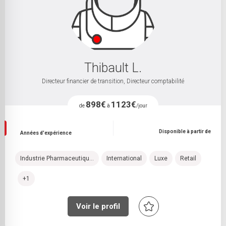
Thibault L.
Directeur financier de transition, Directeur comptabilité
898€
1123€
de
à
/jour
Disponible à partir de
Années d'expérience
Industrie Pharmaceutiqu...
International
Luxe
Retail
+1
Voir le profil