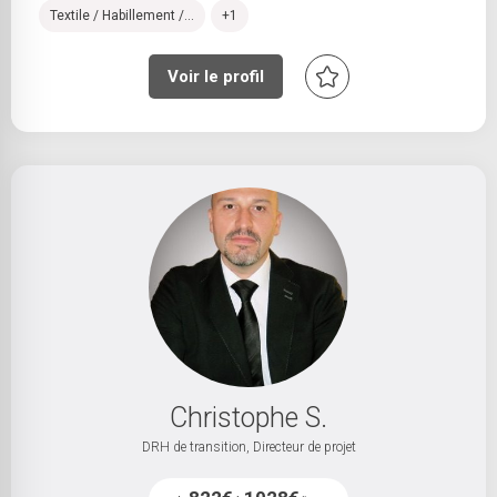
Textile / Habillement /...
+1
Mois
Année
Voir le profil
LIEU DE VIE
MOBILITÉ
Sélectionnez
Christophe S.
DRH de transition, Directeur de projet