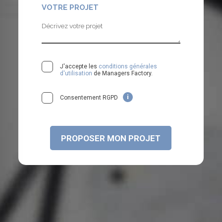
VOTRE PROJET
J'accepte les
conditions générales
d'utilisation
de Managers Factory.
i
Consentement RGPD
c