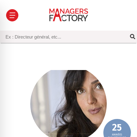
25
ANNÉES