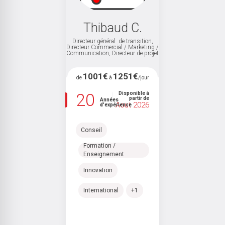
Thibaud C.
 /
Directeur général de transition,
D
Directeur Commercial / Marketing /
C
Communication, Directeur de projet
1001€
1251€
de
à
/jour
20
Disponible à
partir de
Années
Aout 2026
d'expérience
Conseil
Formation /
Enseignement
Innovation
International
+1