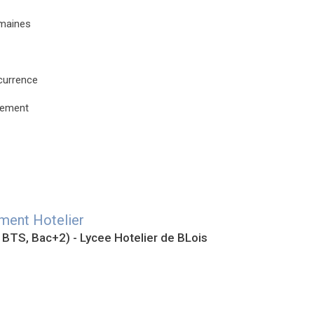
maines
currence
gement
ent Hotelier
, BTS, Bac+2) - Lycee Hotelier de BLois