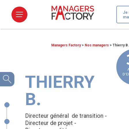
Je 
ma
Managers Factory
>
Nos managers
>
Thierry B.
THIERRY
D'E
B.
Directeur général de transition -
Directeur de projet -