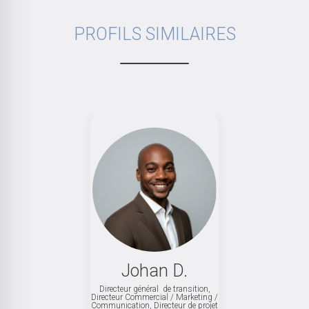
PROFILS SIMILAIRES
.
Johan D.
Directeur général de transition,
 /
Directeur Commercial / Marketing /
D
et
Communication, Directeur de projet
C