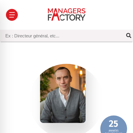
25
ANNÉES