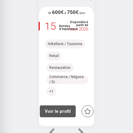
600€
750€
de
à
/jour
15
Disponible à
partir de
Années
Aout 2026
d'expérience
Hôtellerie / Tourisme
Retail
Restauration
Commerce / Négoce
/ Di...
+1
Voir le profil