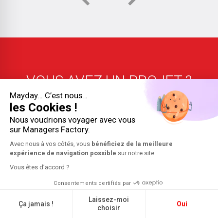
Previous
Next
VOUS AVEZ UN PROJET ?
UNE URGENCE ? UNE
Mayday… C’est nous…
les Cookies !
QUESTION ?
Nous voudrions voyager avec vous
sur Managers Factory.
Avec nous à vos côtés, vous
bénéficiez de la meilleure
expérience de navigation possible
sur notre site.
Vous êtes d’accord ?
01 40 40 06 06
Consentements certifiés par
Laissez-moi
Ça jamais !
Oui
choisir
Nous écrire