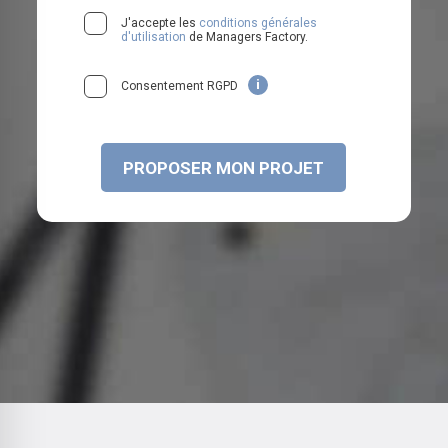
J'accepte les
conditions générales
d'utilisation
de Managers Factory.
i
Consentement RGPD
c