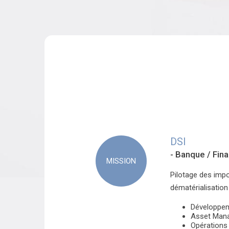
DSI
- Banque / Fin
MISSION
Pilotage des impo
dématérialisation
Développeme
Asset Mana
Opérations