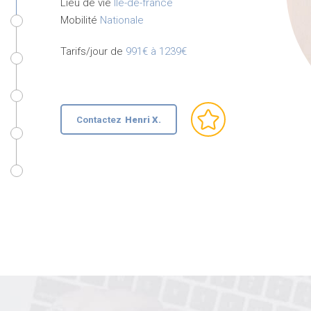
Lieu de vie
Ile-de-france
Mobilité
Nationale
Tarifs/jour de
991€ à 1239€
Contactez
Henri X.