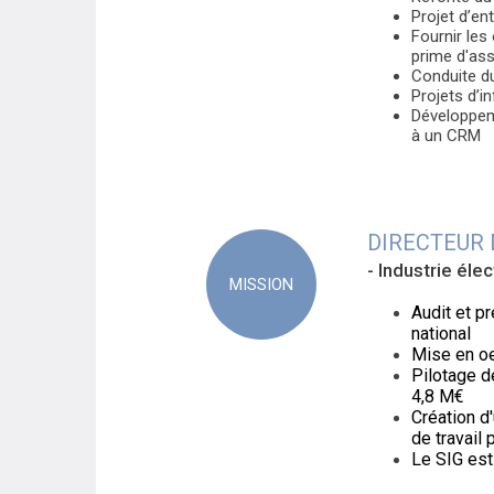
Projet d’en
Fournir les
prime d'as
Conduite du
Projets d’i
Développeme
à un CRM
DIRECTEUR 
- Industrie éle
MISSION
Audit et p
national
Mise en oe
Pilotage d
4,8 M€
Création d'
de travail
Le SIG est 