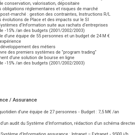
e conservation, valorisation, dépositaire
 obligations réglementaires et risques de marché
post-marché : gestion des contraintes, Instructions R/L
 évolutions de Place et des impacts sur le SI
ystèmes d’Information suite aux rachats d'entreprises
de -15% /an des budgets (2001/2002/2003)
e d’une équipe de 55 personnes et un budget de 24 M €
l'expérience
 développement des métiers
vre des premiers systèmes de "program trading"
nt d'une solution de bourse en ligne
de -15% /an des budgets (2001/2002/2003)
ance / Assurance
otidien d’une équipe de 27 personnes - Budget : 7,5 M€ /an
 d'un audit du Système d'Information, rédaction d'un schéma directeur
Système d’Information assurance : Intranet – Extranet - 9500 j/h