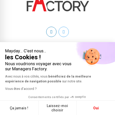
Copyright 2026 © Managers Factory - Tous droits réservés
Mayday… C’est nous…
les Cookies !
Conditions générales
Nous voudrions voyager avec vous
sur Managers Factory.
Mentions légales
Avec nous à vos côtés, vous
bénéficiez de la meilleure
expérience de navigation possible
sur notre site.
Plan du site
Vous êtes d’accord ?
Contact
Consentements certifiés par
Laissez-moi
Création : KOOKline
Ça jamais !
Oui
choisir